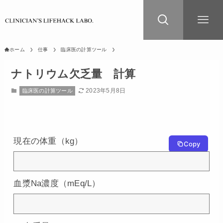
ホーム
仕事
臨床医の計算ツール
ナトリウム欠乏量 計算
2023年5月8日
臨床医の計算ツール
現在の体重（kg）
Copy
血漿Na濃度（mEq/L）