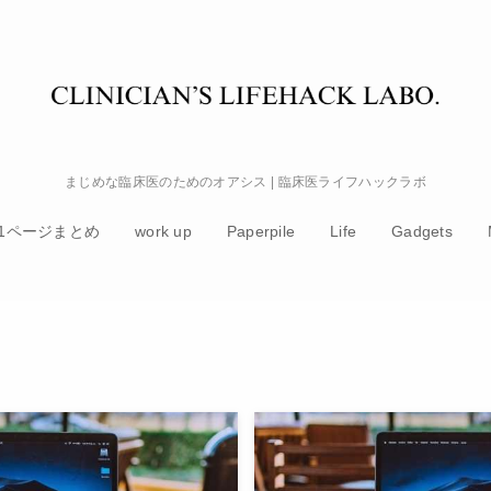
まじめな臨床医のためのオアシス | 臨床医ライフハックラボ
1ページまとめ
work up
Paperpile
Life
Gadgets