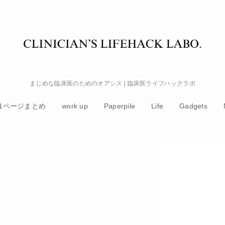
まじめな臨床医のためのオアシス | 臨床医ライフハックラボ
1ページまとめ
work up
Paperpile
Life
Gadgets